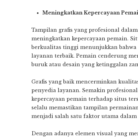
Meningkatkan Kepercayaan Pemain
Tampilan grafis yang profesional dalam 
meningkatkan kepercayaan pemain. Sit
berkualitas tinggi menunjukkan bahwa
layanan terbaik. Pemain cenderung me
buruk atau desain yang ketinggalan za
Grafis yang baik mencerminkan kualitas
penyedia layanan. Semakin profesional
kepercayaan pemain terhadap situs ter
selalu memastikan tampilan permainan 
menjadi salah satu faktor utama dalam
Dengan adanya elemen visual yang mena