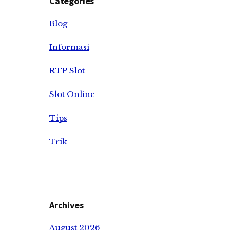
Categories
Blog
Informasi
RTP Slot
Slot Online
Tips
Trik
Archives
August 2026