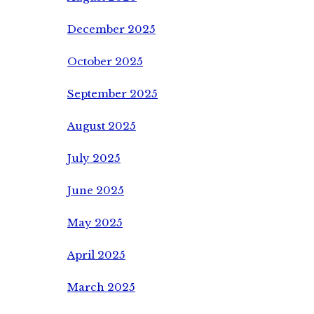
December 2025
October 2025
September 2025
August 2025
July 2025
June 2025
May 2025
April 2025
March 2025