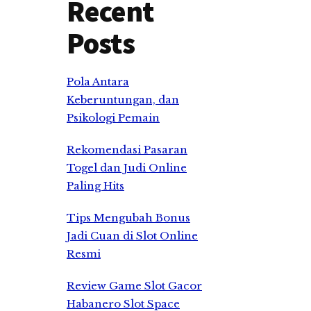
Recent
Posts
Pola Antara
Keberuntungan, dan
Psikologi Pemain
Rekomendasi Pasaran
Togel dan Judi Online
Paling Hits
Tips Mengubah Bonus
Jadi Cuan di Slot Online
Resmi
Review Game Slot Gacor
Habanero Slot Space