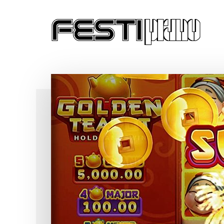
Additional
Skip
Skip
to
to
menu
main
primary
content
sidebar
Festipiano
Judi
slot
online
resmi
dengan
game
seru
bonus
100
persen
dan
pasti