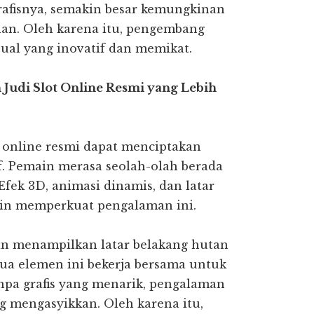
 grafisnya, semakin besar kemungkinan
nan. Oleh karena itu, pengembang
sual yang inovatif dan memikat.
udi Slot Online Resmi yang Lebih
ot online resmi dapat menciptakan
f. Pemain merasa seolah-olah berada
fek 3D, animasi dinamis, dan latar
in memperkuat pengalaman ini.
an menampilkan latar belakang hutan
mua elemen ini bekerja bersama untuk
pa grafis yang menarik, pengalaman
g mengasyikkan. Oleh karena itu,