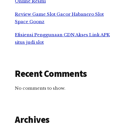
Online Resmi
Review Game Slot Gacor Habanero Slot
Space Goonz
Efisiensi Penggunaan CDN Akses Link APK
situs judi slot
Recent Comments
No comments to show.
Archives