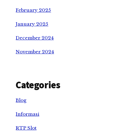
February 2025
January 2025
December 2024
November 2024
Categories
Blog
Informasi
RTP Slot