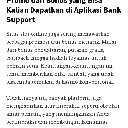
Promo dan Bonus yang Bisa
Kalian Dapatkan di Aplikasi Bank
Support
Situs slot online juga sering menawarkan
berbagai promosi dan bonus menarik. Mulai
dari bonus pendaftaran, putaran gratis,
cashback, hingga hadiah loyalitas untuk
pemain setia. Keuntungan-keuntungan ini
tentu memberikan nilai tambah yang tidak
bisa Anda temukan di kasino konvensional.
Tidak hanya itu, banyak platform juga
menghadirkan fitur interaktif seperti obrolan
antar pemain, yang memungkinkan Anda
berinteraksi dan membangun komunitas